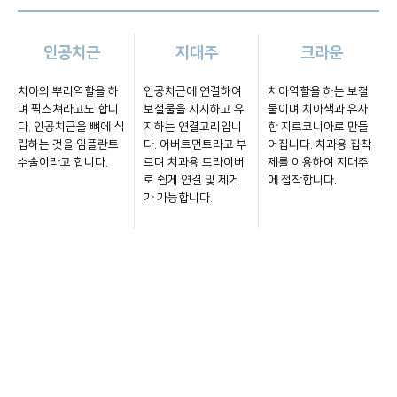
인공치근
지대주
크라운
치아의 뿌리역할을 하
인공치근에 연결하여
치아역할을 하는 보철
며 픽스쳐라고도 합니
보철물을 지지하고 유
물이며 치아색과 유사
다. 인공치근을 뼈에 식
지하는 연결고리입니
한 지르코니아로 만들
립하는 것을 임플란트
다. 어버트먼트라고 부
어집니다. 치과용 집착
수술이라고 합니다.
르며 치과용 드라이버
제를 이용하여 지대주
로 쉽게 연결 및 제거
에 접착합니다.
가 가능합니다.